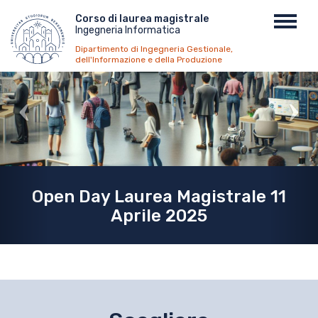
Salta
Menu
Corso di laurea magistrale
Toggl
al
Ingegneria Informatica
top
navig
contenuto
Dipartimento di Ingegneria Gestionale,
principale
dell'Informazione e della Produzione
Open Day Laurea Magistrale 11
Aprile 2025