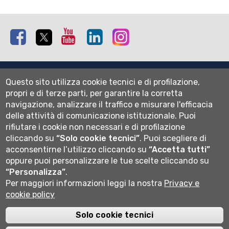
Facebook
Twitter
Youtube
Linkedin
Instagram
Mappa del sito
Questo sito utilizza cookie tecnici e di profilazione,
Normativa cookie
propri e di terze parti, per garantire la corretta
Informativa privacy
navigazione, analizzare il traffico e misurare l'efficacia
Cookie settings
delle attività di comunicazione istituzionale.
Puoi
rifiutare i cookie non necessari e di profilazione
Wi-fi
cliccando su
“Solo cookie tecnici”
.
Puoi scegliere di
Webmail
acconsentirne l’utilizzo cliccando su
“Accetta tutti”
oppure puoi personalizzare le tue scelte cliccando su
“Personalizza”
.
Per maggiori informazioni leggi la nostra
Privacy e
Università degli studi di Bergamo
cookie policy
via Salvecchio 19
24129 Bergamo
Cod. Fiscale 80004350163
Solo cookie tecnici
P.IVA 01612800167